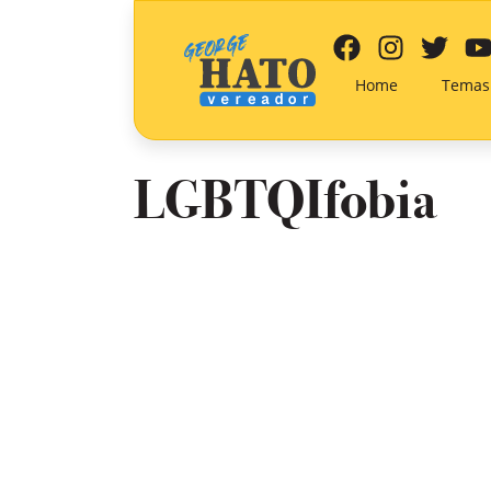
Home
Temas
LGBTQIfobia