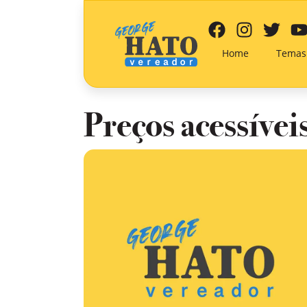
Home
Temas
Preços acessívei