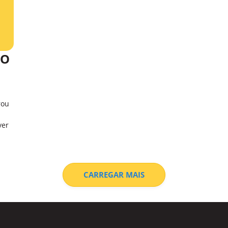
RO
rou
ver
CARREGAR MAIS